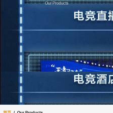
Our Products
首页
Our Products