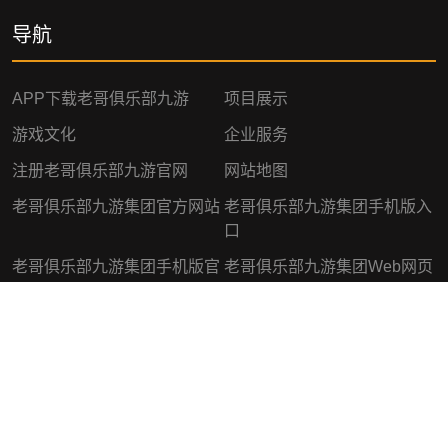
导航
APP下载老哥俱乐部九游
项目展示
游戏文化
企业服务
注册老哥俱乐部九游官网
网站地图
老哥俱乐部九游集团官方网站
老哥俱乐部九游集团手机版入
口
老哥俱乐部九游集团手机版官
老哥俱乐部九游集团Web网页
网
版
老哥俱乐部九游集团app下载
地址
九游会 (J9)中国官方网站
JIUYOUHUI GAME
九游(中国)官方网站-九游游戏
J9九游会：真人游戏第一品牌
中心_JIUYOU
(中国)官方网站