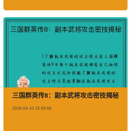
三国群英传8：副本武将攻击密技揭秘
2026-04-10 15:59:58