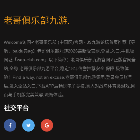
老哥俱乐部九游
.
Welcome访问✔老哥俱乐部 (中国区)官网 - J9九游论坛首页推荐【导
航：baidu典ag】老哥俱乐部九游2026最新版官网,登录,入口,手机版
网址「wap-club.com」以下简称：老哥俱乐部九游官网✔正版官网全
站,全称:老哥俱乐部九游平台,稳定18年信誉推荐安全.保障!极致体
验！Find a way, not an excuse.老哥俱乐部九游集团,登录会员账号
后,进入全站入口,下载APP后畅玩电子竞技,真人对战与体育类游戏,网
页与手机版完美兼容,流畅体验。
社交平台