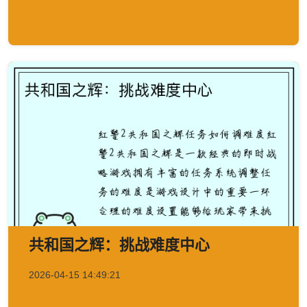
共和国之辉：挑战难度中心
2026-04-15 14:49:21