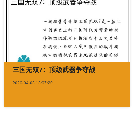
三国无双7：顶级武器争夺战
2026-04-05 15:07:20